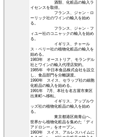
酒類、化粧品の輸入ラ
イセンスを取得。
フランス、ジャン・ロ
ーリック社のワインの輸入を始め
る。
フランス、ジャン・フ
ィユー社のコニャックの輸入を始め
る。
イギリス、チャール
ス・ペリー社の植物化粧品の輸入を
始める。
1983年 オーストリア、モランデル
社とワインの輸入代理店契約。
1985年 中日本食品株式会社を設立
し、食品部門を分離譲渡。
1990年 スイス、セラップ社の細胞
化粧品の輸入を始める。
1991年 7月、本社を名古屋市東区
出来町へ移転。
イギリス、アップルウ
ッズ社の植物化粧品の輸入を始め
る。
東京都港区南青山へ、
世界から植物化粧品を集めた「ディ
アドロシー」をオープン。
1993年 スイス、アルレスハイムに