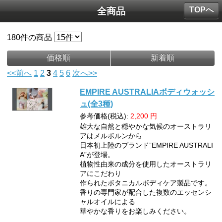
TOPへ
全商品
180
件の商品
価格順
新着順
<<前へ
1
2
3
4
5
6
次へ>>
EMPIRE AUSTRALIAボディウォッシ
ュ(全3種)
参考価格(税込):
2,200
円
雄大な自然と穏やかな気候のオーストラリ
アはメルボルンから
日本初上陸のブランド”EMPIRE AUSTRALI
A”が登場。
植物性由来の成分を使用したオーストラリ
アにこだわり
作られたボタニカルボディケア製品です。
香りの専門家が配合した複数のエッセンシ
ャルオイルによる
華やかな香りをお楽しみください。