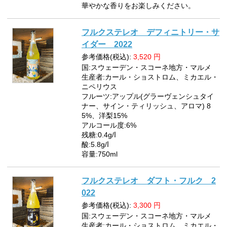
華やかな香りをお楽しみください。
フルクステレオ デフィニトリー・サ
イダー 2022
参考価格(税込):
3,520
円
国:スウェーデン・スコーネ地方・マルメ
生産者:カール・ショストロム、ミカエル・
ニペリウス
フルーツ:アップル(グラーヴェンシュタイ
ナー、サイン・ティリッシュ、アロマ) 8
5%、洋梨15%
アルコール度:6%
残糖:0.4g/ⅼ
酸:5.8g/ⅼ
容量:750ml
フルクステレオ ダフト・フルク 2
022
参考価格(税込):
3,300
円
国:スウェーデン・スコーネ地方・マルメ
生産者:カール・ショストロム、ミカエル・