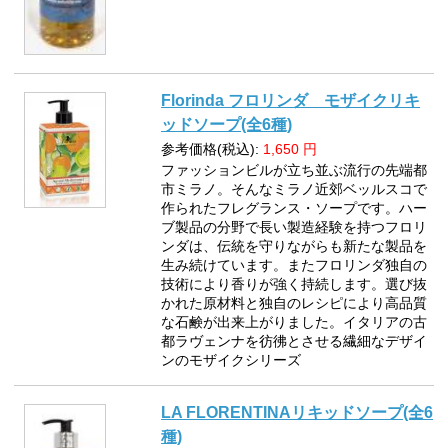
Florinda フロリンダ モザイクリキ
ッドソープ(全6種)
参考価格(税込):
1,650
円
ファッションビルが立ち並ぶ流行の先端都
市ミラノ。そんなミラノ近郊ベッルスコで
作られたフレグランス・ソープです。ハー
ブ製品の分野で長い製造経験を持つフロリ
ンダは、伝統を守りながらも新たな製品を
生み続けています。またフロリンダ独自の
技術により香りが強く持続します。選び抜
かれた原材料と独自のレシピにより高品質
な石鹸が出来上がりました。イタリアの古
都ラヴェンナを彷彿とさせる繊細なデザイ
ンのモザイクシリーズ
LA FLORENTINAリキッドソープ(全6
種)