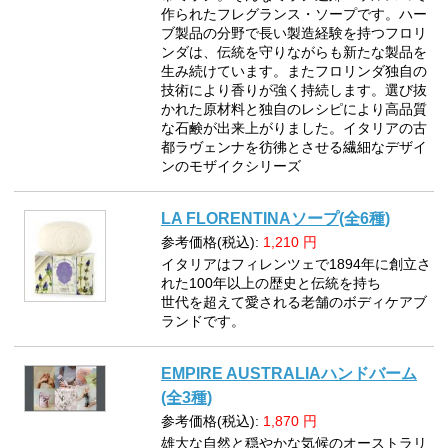
作られたフレグランス・ソープです。ハー
ブ製品の分野で長い製造経験を持つフロリ
ンダは、伝統を守りながらも新たな製品を
生み続けています。またフロリンダ独自の
技術により香りが強く持続します。選び抜
かれた原材料と独自のレシピにより高品質
な石鹸が出来上がりました。イタリアの古
都ラヴェンナを彷彿とさせる繊細なデザイ
ンのモザイクシリーズ
LA FLORENTINAソープ(全6種)
参考価格(税込):
1,210
円
イタリアはフィレンツェで1894年に創立さ
れた100年以上の歴史と伝統を持ち
世代を超えて愛される老舗のボディケアブ
ランドです。
EMPIRE AUSTRALIAハンドバーム
(全3種)
参考価格(税込):
1,870
円
雄大な自然と穏やかな気候のオーストラリ