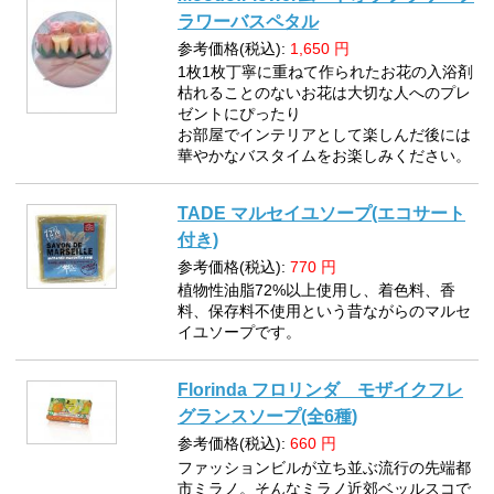
ラワーバスペタル
参考価格(税込):
1,650
円
1枚1枚丁寧に重ねて作られたお花の入浴剤
枯れることのないお花は大切な人へのプレ
ゼントにぴったり
お部屋でインテリアとして楽しんだ後には
華やかなバスタイムをお楽しみください。
TADE マルセイユソープ(エコサート
付き)
参考価格(税込):
770
円
植物性油脂72%以上使用し、着色料、香
料、保存料不使用という昔ながらのマルセ
イユソープです。
Florinda フロリンダ モザイクフレ
グランスソープ(全6種)
参考価格(税込):
660
円
ファッションビルが立ち並ぶ流行の先端都
市ミラノ。そんなミラノ近郊ベッルスコで