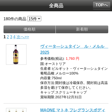
TOPへ
全商品
180
件の商品
価格順
新着順
1
2
3
4
次へ>>
ヴィータ―シュタイン ル・メルル
2025
参考価格(税込):
1,760
円
国:オーストリア
生産者:ビルギット・ヴィータ―シュタイン
葡萄品種:メルロー100%
内容量:750ml
保存方法:開封後は冷蔵保存。開封前は高温
多湿を避けて保存してください。
キャップ:スクリューキャップ
賞味期限:2027年12月31日
MAONE マトネ フレグランスボディ