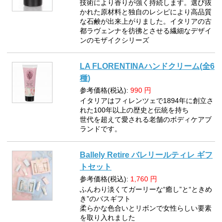
技術により香りが強く持続します。選び抜
かれた原材料と独自のレシピにより高品質
な石鹸が出来上がりました。イタリアの古
都ラヴェンナを彷彿とさせる繊細なデザイ
ンのモザイクシリーズ
LA FLORENTINAハンドクリーム(全6
種)
参考価格(税込):
990
円
イタリアはフィレンツェで1894年に創立さ
れた100年以上の歴史と伝統を持ち
世代を超えて愛される老舗のボディケアブ
ランドです。
Ballely Retire バレリールティレ ギフ
トセット
参考価格(税込):
1,760
円
ふんわり淡くてガーリーな“癒し”と“ときめ
き”のバスギフト
柔らかな色合いとリボンで女性らしい要素
を取り入れました