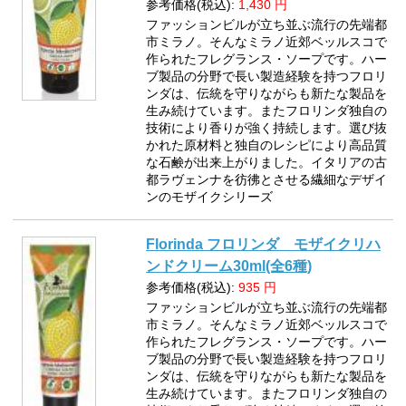
参考価格(税込):
1,430
円
ファッションビルが立ち並ぶ流行の先端都
市ミラノ。そんなミラノ近郊ベッルスコで
作られたフレグランス・ソープです。ハー
ブ製品の分野で長い製造経験を持つフロリ
ンダは、伝統を守りながらも新たな製品を
生み続けています。またフロリンダ独自の
技術により香りが強く持続します。選び抜
かれた原材料と独自のレシピにより高品質
な石鹸が出来上がりました。イタリアの古
都ラヴェンナを彷彿とさせる繊細なデザイ
ンのモザイクシリーズ
Florinda フロリンダ モザイクリハ
ンドクリーム30ml(全6種)
参考価格(税込):
935
円
ファッションビルが立ち並ぶ流行の先端都
市ミラノ。そんなミラノ近郊ベッルスコで
作られたフレグランス・ソープです。ハー
ブ製品の分野で長い製造経験を持つフロリ
ンダは、伝統を守りながらも新たな製品を
生み続けています。またフロリンダ独自の