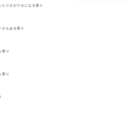
ったりさがクセになる香り
かさもある香り
る香り
な香り
り