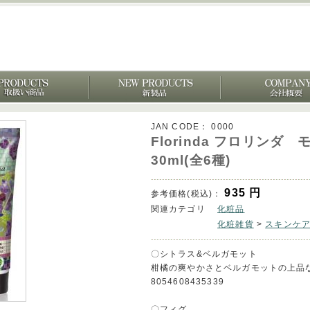
JAN CODE：
0000
Florinda フロリン
30ml(全6種)
935
円
参考価格(税込)：
関連カテゴリ
化粧品
化粧雑貨
>
スキンケ
〇シトラス&ベルガモット
柑橘の爽やかさとベルガモットの上品
8054608435339
〇フィグ