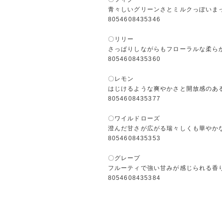
青々しいグリーンさとミルクっぽいま
8054608435346
〇リリー
さっぱりしながらもフローラルな柔ら
8054608435360
〇レモン
はじけるような爽やかさと開放感のあ
8054608435377
〇ワイルドローズ
澄んだ甘さが広がる瑞々しくも華やか
8054608435353
〇グレープ
フルーティで強い甘みが感じられる香
8054608435384