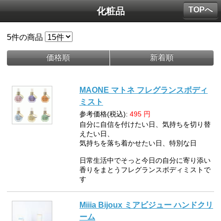
TOPへ
化粧品
5
件の商品
価格順
新着順
MAONE マトネ フレグランスボディ
ミスト
参考価格(税込):
495
円
自分に自信を付けたい日、気持ちを切り替
えたい日、
気持ちを落ち着かせたい日、特別な日
日常生活中でそっと今日の自分に寄り添い
香りをまとうフレグランスボディミストで
す
Miiia Bijoux ミアビジュー ハンドクリ
ーム