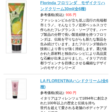
Florinda フロリンダ モザイクリハ
ンドクリーム30ml(全6種)
参考価格(税込):
935
円
ファッションビルが立ち並ぶ流行の先端都
市ミラノ。そんなミラノ近郊ベッルスコで
作られたフレグランス・ソープです。ハー
ブ製品の分野で長い製造経験を持つフロリ
ンダは、伝統を守りながらも新たな製品を
生み続けています。またフロリンダ独自の
技術により香りが強く持続します。選び抜
かれた原材料と独自のレシピにより高品質
な石鹸が出来上がりました。イタリアの古
都ラヴェンナを彷彿とさせる繊細なデザイ
ンのモザイクシリーズ
LA FLORENTINAハンドクリーム(全6
種)
参考価格(税込):
990
円
イタリアはフィレンツェで1894年に創立さ
れた100年以上の歴史と伝統を持ち
世代を超えて愛される老舗のボディケアブ