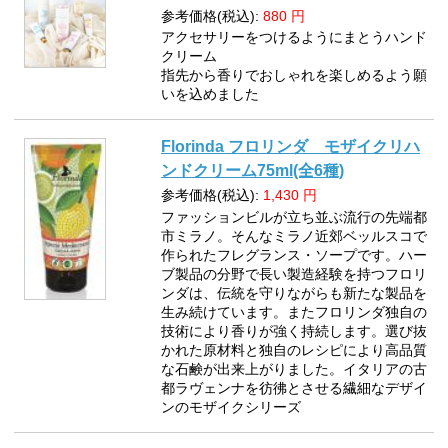
参考価格(税込):
880
円
アクセサリーをつけるようにまとうハンド
クリーム
指先から香りでおしゃれを楽しめるよう願
いを込めました
Florinda フロリンダ モザイクリハ
ンドクリーム75ml(全6種)
参考価格(税込):
1,430
円
ファッションビルが立ち並ぶ流行の先端都
市ミラノ。そんなミラノ近郊ベッルスコで
作られたフレグランス・ソープです。ハー
ブ製品の分野で長い製造経験を持つフロリ
ンダは、伝統を守りながらも新たな製品を
生み続けています。またフロリンダ独自の
技術により香りが強く持続します。選び抜
かれた原材料と独自のレシピにより高品質
な石鹸が出来上がりました。イタリアの古
都ラヴェンナを彷彿とさせる繊細なデザイ
ンのモザイクシリーズ