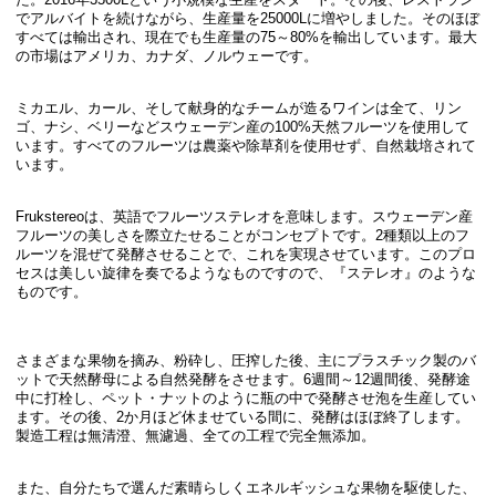
でアルバイトを続けながら、生産量を25000Lに増やしました。そのほぼ
すべては輸出され、現在でも生産量の75～80%を輸出しています。最大
の市場はアメリカ、カナダ、ノルウェーです。
ミカエル、カール、そして献身的なチームが造るワインは全て、リン
ゴ、ナシ、ベリーなどスウェーデン産の100%天然フルーツを使用して
います。すべてのフルーツは農薬や除草剤を使用せず、自然栽培されて
います。
Frukstereoは、英語でフルーツステレオを意味します。スウェーデン産
フルーツの美しさを際立たせることがコンセプトです。2種類以上のフ
ルーツを混ぜて発酵させることで、これを実現させています。このプロ
セスは美しい旋律を奏でるようなものですので、『ステレオ』のような
ものです。
さまざまな果物を摘み、粉砕し、圧搾した後、主にプラスチック製のバ
ットで天然酵母による自然発酵をさせます。6週間～12週間後、発酵途
中に打栓し、ペット・ナットのように瓶の中で発酵させ泡を生産してい
ます。その後、2か月ほど休ませている間に、発酵はほぼ終了します。
製造工程は無清澄、無濾過、全ての工程で完全無添加。
また、自分たちで選んだ素晴らしくエネルギッシュな果物を駆使した、