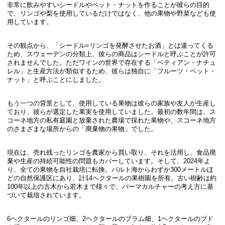
非常に飲みやすいシードルやペット・ナットを作ることが彼らの目的
で、リンゴや梨を使用しているだけではなく、他の果物や野菜なども使
用しています。
その観点から、「シードル=リンゴを発酵させたお酒」とは違ってくる
ため、スウェーデンの分類上、彼らの商品はシードルと呼ぶことが許可
されませんでした。ただワインの世界で存在する「ペティアン・ナチュ
レル」と生産方法が類似するため、彼らは独自に「フルーツ・ペット・
ナット」と呼ぶことにしました。
もう一つの背景として、使用している果物は彼らの家族や友人が生産し
ており、彼らが選定した果実を使用していました。最初の数年間は、ス
コーネ地方の私有庭園と放棄された農場で採れた果物や、スコーネ地方
のさまざまな場所からの「廃棄物の果物」でした。
現在は、売れ残ったリンゴを農家から買い取り、それを活用し、食品廃
棄や生産の持続可能性の問題もカバーしています。そして、2024年よ
り、全ての果物を自社栽培に転換。バルト海からわずか300メートルほ
どの自然保護区にあり、計14ヘクタールの果樹園を所有。古い樹齢は約
100年以上の古木から若木まで様々で、パーマカルチャーの考え方に基
づいて栽培されています。
6ヘクタールのリンゴ畑、2ヘクタールのプラム畑、1ヘクタールのブド