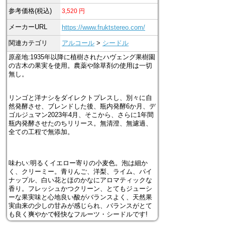
参考価格(税込)
3,520
円
メーカーURL
https://www.fruktstereo.com/
関連カテゴリ
アルコール
>
シードル
原産地:1935年以降に植樹されたハヴェング果樹園
の古木の果実を使用。農薬や除草剤の使用は一切
無し。
リンゴと洋ナシをダイレクトプレスし、別々に自
然発酵させ、ブレンドした後、瓶内発酵6か月、デ
ゴルジュマン2023年4月、そこから、さらに1年間
瓶内発酵させたのちリリース。無清澄、無濾過、
全ての工程で無添加。
味わい:明るくイエロー寄りの小麦色。泡は細か
く、クリーミー。青りんご、洋梨、ライム、パイ
ナップル、白い花とほのかなにアロマティックな
香り。フレッシュかつクリーン、とてもジューシ
ーな果実味と心地良い酸がバランスよく、天然果
実由来の少しの甘みが感じられ、バランスがとて
も良く爽やかで軽快なフルーツ・シードルです!