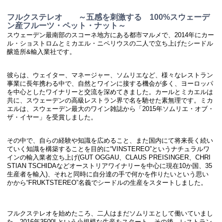
フルクステレオ ～五感を刺激する 100%スウェーデ
ン産フルーツ・ペット・ナット～
スウェーデン最南部のスコーネ地方にある都市マルメで、2014年にカー
ル・ショストロムとミカエル・ニペリウスの二人で立ち上げたシードル
醸造所&輸入業社です。
彼らは、ウェイター、マネージャー、ソムリエなど、様々なレストラン
事業に長年携わる中で、自然とワインに接する機会が多く、ヨーロッパ
を中心としたワイナリーと交流を深めてきました。カールとミカエルは
共に、スウェーデンの高級レストラン界で名を馳せた素無理です。ミカ
エルは、スウェーデン最大のワイン雑誌から「2015年ソムリエ・オブ・
ザ・イヤー」を受賞しました。
その中で、自らの経験や知識を広めること、また国内にて将来長く続い
ていく知識を構築することを目的に“VINSTEREO”というナチュラルワ
インの輸入業者立ち上げ(GUT OGGAU、CLAUS PREISINGER、CHRI
STIAN TSCHIDAなどオーストリアワイナリーを中心に現在10か国、35
生産者を輸入)、それと同時に自分達の手で何かを作りたいという思い
かから“FRUKTSTEREO”名義でシードルの生産をスタートしました。
フルクステレオを始めたころ、二人はまだソムリエとして働いていまし
た。2016年3500Lという小規模な生産をスタート。その後、レストラン