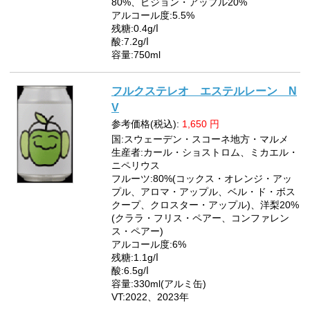
80%、ピジョン・アップル20%
アルコール度:5.5%
残糖:0.4g/ⅼ
酸:7.2g/ⅼ
容量:750ml
フルクステレオ エステルレーン N
V
参考価格(税込):
1,650
円
国:スウェーデン・スコーネ地方・マルメ
生産者:カール・ショストロム、ミカエル・
ニペリウス
フルーツ:80%(コックス・オレンジ・アッ
プル、アロマ・アップル、ベル・ド・ボス
クープ、クロスター・アップル)、洋梨20%
(クララ・フリス・ペアー、コンファレン
ス・ペアー)
アルコール度:6%
残糖:1.1g/ⅼ
酸:6.5g/ⅼ
容量:330ml(アルミ缶)
VT:2022、2023年