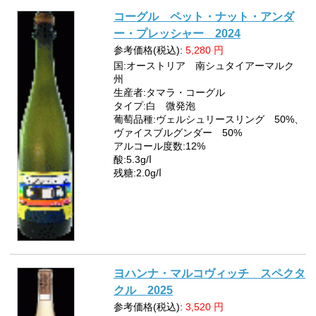
コーグル ペット・ナット・アンダ
ー・プレッシャー 2024
参考価格(税込):
5,280
円
国:オーストリア 南シュタイアーマルク
州
生産者:タマラ・コーグル
タイプ:白 微発泡
葡萄品種:ヴェルシュリースリング 50%、
ヴァイスブルグンダー 50%
アルコール度数:12%
酸:5.3g/ⅼ
残糖:2.0g/ⅼ
ヨハンナ・マルコヴィッチ スペクタ
クル 2025
参考価格(税込):
3,520
円