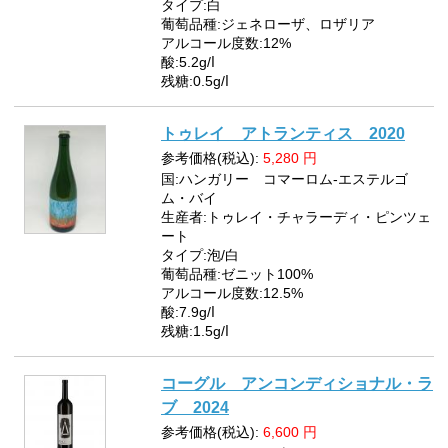
タイプ:白
葡萄品種:ジェネローザ、ロザリア
アルコール度数:12%
酸:5.2g/ⅼ
残糖:0.5g/ⅼ
トゥレイ アトランティス 2020
参考価格(税込):
5,280
円
国:ハンガリー コマーロム-エステルゴ
ム・バイ
生産者:トゥレイ・チャラーディ・ピンツェ
ート
タイプ:泡/白
葡萄品種:ゼニット100%
アルコール度数:12.5%
酸:7.9g/ⅼ
残糖:1.5g/ⅼ
コーグル アンコンディショナル・ラ
ブ 2024
参考価格(税込):
6,600
円