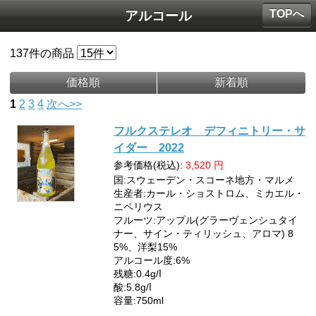
TOPへ
アルコール
137
件の商品
価格順
新着順
1
2
3
4
次へ>>
フルクステレオ デフィニトリー・サ
イダー 2022
参考価格(税込):
3,520
円
国:スウェーデン・スコーネ地方・マルメ
生産者:カール・ショストロム、ミカエル・
ニペリウス
フルーツ:アップル(グラーヴェンシュタイ
ナー、サイン・ティリッシュ、アロマ) 8
5%、洋梨15%
アルコール度:6%
残糖:0.4g/ⅼ
酸:5.8g/ⅼ
容量:750ml