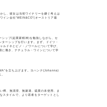
。しかし、彼女は当初ワイナリーを継ぐ考えは
ン会社“WEIN&CO”(オーストリア最
シップ(起業家精神)を勉強しながら、セ
ンターシップを行います。まず、ドイツ・
穫とシャルドネとピノ・ノワールについて学び、
で収穫期に働き、ナチュラル・ワインについて学
を立ち上げます。ヨハンナ(Johanna)
名。
古い樽、無清澄、無濾過、硫黄の未使用、ま
イトなスタイルで、より若者をターゲットとし