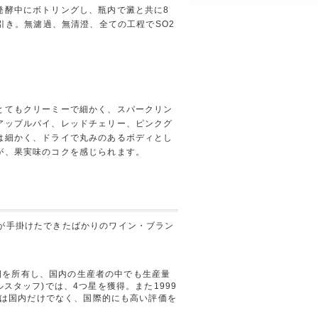
発酵中にボトリングし、瓶内で澱と共に8
澱引き。無濾過、無清澄、全ての工程でSO2
とてもクリーミーで細かく、スパークリン
アップルパイ、レッドチェリー、ピンクグ
は細かく、ドライで丸みのあるボディとし
が、果実味のコクを感じられます。
チが手掛けたできたばかりのワイン・ブラン
畑を所有し、国内の生産者の中でも生産量
スタッフ)では、4つ星を獲得。また1999
のワインは国内だけでなく、国際的にも高い評価を