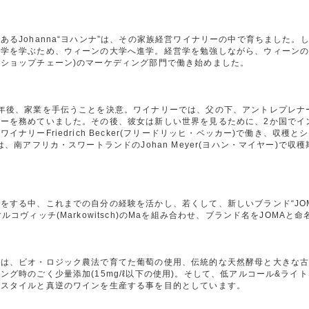
あるJohanna“ヨハンナ”は、その家族経営ワイナリーの中で育ちました
学を学ぶため、ウィーンの大学へ進学。経営学を勉強しながら、ウィーンのワイ
ショップチェーン)のマーケディング部門で働き始めました。
年後、家業を手伝うことを決意。ワイナリーでは、父の下、アントレプレナー
ターを務めていました。その後、彼女は新しい世界を見るために、2か国でイ
ワイナリーFriedrich Becker(フリードリッヒ・ベッカー)で働き、収
には、南アフリカ・スワートランドのJohan Meyer(ヨハン・マイヤー)
。
をする中、これまでの自分の経験を活かし、若くして、新しいブランド“JOMA”
マルコヴィッチ(Markowitsch)のMaを組み合わせ、ブランド名をJOMAと命
トは、ビオ・ロジック農法で育てた葡萄の使用、伝統的な天然酵母と大きな
ング時のごく少量添加(15mg/ℓ以下の使用)。そして、低アルコール&ラ
産スタイルと真逆のワインを生産する事を目的としています。