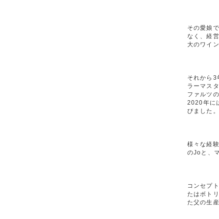
その愛娘で
なく、経営
大のワイン
それから3
ラーマス
ファルツの
2020年
びました
様々な経験
のJoと、
コンセプ
たはボトリ
た父の生