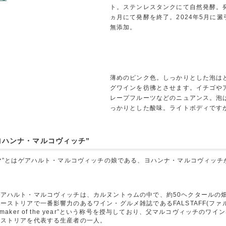
ト。ステンレスタンクにて自然発酵。
ヵ月にて発酵を終了。2024年5月に
無添加。
薄めのピンク色。しっかりとした泡は
グワインを彷彿とさせます。イチゴや
レープフルーツなどのニュアンス。泡
っかりとした酸味。ライトボディです
ヨハンナ・マルコヴィッチ”
ヨマ”とはゲアハルト・マルコヴィッチの娘である、ヨハンナ・マルコヴィッ
アハルト・マルコヴィッチは、カルヌントゥムの中で、約50ヘクタールの
ーストリアで一番影響力のあるワイン・グルメ雑誌であるFALSTAFF(ファル
nemaker of the year”という称号を授与しており、父マルコヴィッチ
ーストリアを代表する生産者の一人。