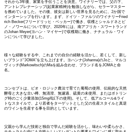
それから3年後、家業を手伝うことを決意。ワイナリーでは、父の下、
アントレプレナーシップ(起業家精神)を勉強しながら、セラーマスター
を務めていました。その後、彼女は新しい世界を見るために、2か国で
インターシップを行います。まず、ドイツ・ファルツのワイナリーFried
rich Becker(フリードリッヒ・ベッカー)で働き、収穫とシャルドネとピ
ノ・ノワールについて学び、2020年には、南アフリカ・スワートランド
のJohan Meyer(ヨハン・マイヤー)で収穫期に働き、ナチュラル・ワイ
ンについて学びました。
様々な経験をする中、これまでの自分の経験を活かし、若くして、新し
いブランド“JOMA”を立ち上げます。ヨハンナ(Johanna)のJoと、マルコ
ヴィッチ(Markowitsch)のMaを組み合わせ、ブランド名をJOMAと命
名。
コンセプトは、ビオ・ロジック農法で育てた葡萄の使用、伝統的な天然
酵母と大きな古い樽、無清澄、無濾過、硫黄の未使用、またはボトリン
グ時のごく少量添加(15mg/ℓ以下の使用)。そして、低アルコール&ライ
トなスタイルで、より若者をターゲットとした父の生産スタイルと真逆
のワインを生産する事を目的としています。
父親から学んだ技術と独自で学んだ経験を活かし、味わいや柔らかさ、
ナチュラルな中にも女性らしいエレガントな要素もワインに感じ取れま