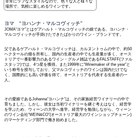
非常にラフなスタイルなので、色々な人と様々な
場所で、気軽に楽しめるワインです。
ヨマ “ヨハンナ・マルコヴィッチ”
JOMA“ヨマ”とはゲアハルト・マルコヴィッチの娘である、ヨハンナ・
マルコヴィッチが手掛けたできたばかりのワイン・ブランドです。
父であるゲアハルト・マルコヴィッチは、カルヌントゥムの中で、約50
ヘクタールの畑を所有し、国内の生産者の中でも生産量が多く、オース
トリアで一番影響力のあるワイン・グルメ雑誌であるFALSTAFF(ファル
スタッフ)では、4つ星を獲得。また1999年に“Winemaker of the year”と
いう称号を授与しており、父マルコヴィッチのワインは国内だけでな
く、国際的にも高い評価を得て、オーストリアを代表する生産者の一
人。
その愛娘であるJohanna“ヨハンナ”は、その家族経営ワイナリーの中で
育ちました。しかし、彼女は当初ワイナリーを継ぐ考えはなく、経営学
を学ぶため、ウィーンの大学へ進学。経営学を勉強しながら、ウィーン
のワイン会社“WEIN&CO”(オーストリア最大のワインショップチェーン)
のマーケディング部門で働き始めました。