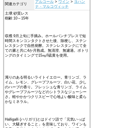
アルコール
>
ワイン
>
ヨハン
関連カテゴリ
ナ・マルコヴィッチ
土壌:砂質レス
樹齢:10～15年
収穫:9月上旬に手摘み。ホールバンチプレスで短
時間スキンコンタクトさせた後、除梗し、ステン
レスタンクで自然発酵。ステンレスタンクにて全
ての澱と共に4か月熟成。無清澄、無濾過。ボトリ
ングのタイミングで15㎎/ⅼ硫黄を使用。
濁りのある明るいライトイエロー。青リンゴ、ラ
イム、レモン、グレープフルーツ、白い花、少し
のハーブの香り。フレッシュな青リンゴ、ライム
やグレープフルーツなどのシトラスなジューシー
さ。軽やかかつクリスピーで心地よい酸味と柔ら
かなミネラル。
Halligalli (ハリガリ)とはドイツ語で「元気いっぱ
い、大騒ぎすること」を意味しており、ワインも