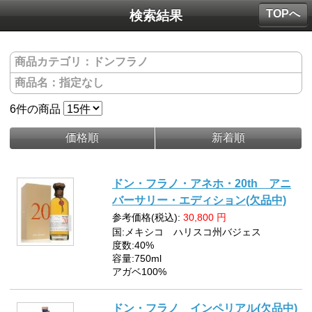
TOPへ
検索結果
商品カテゴリ：
ドンフラノ
商品名：
指定なし
6
件の商品
価格順
新着順
ドン・フラノ・アネホ・20th アニ
バーサリー・エディション(欠品中)
参考価格(税込):
30,800
円
国:メキシコ ハリスコ州バジェス
度数:40%
容量:750ml
アガベ100%
ドン・フラノ インペリアル(欠品中)