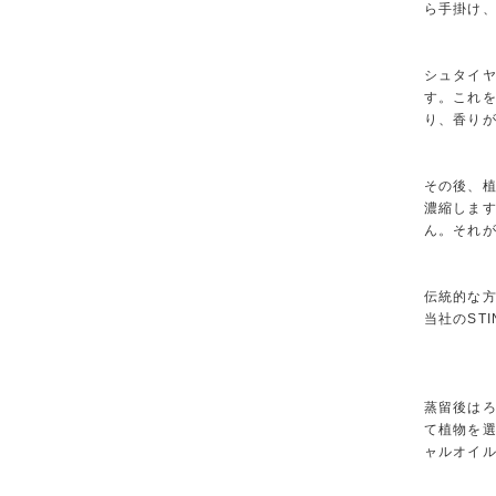
ら手掛け
シュタイ
す。これを
り、香り
その後、
濃縮しま
ん。それ
伝統的な
当社のST
蒸留後は
て植物を選
ャルオイ