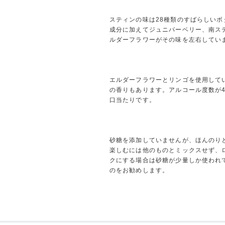
スティンの味は28種類のすばらしい
成分に加えてジュニパーベリー、南ス
ルダーフラワーがその味を左右してい
エルダーフラワーとリンゴを使用して
の香りもあります。アルコール度数が
口当たりです。
砂糖を添加していませんが、ほんのり
楽しむには他のものとミックスせず、
クにする場合は砂糖が少量しか使われ
のをお勧めします。