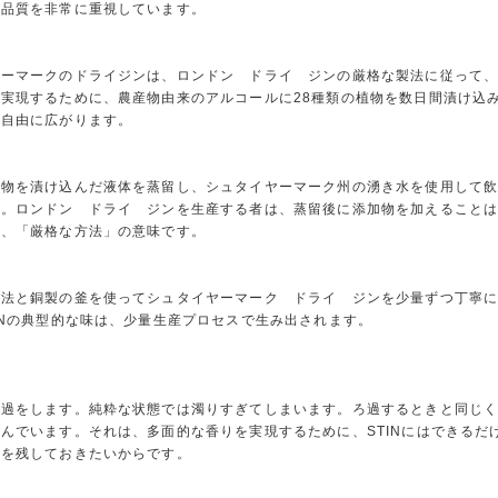
、品質を非常に重視しています。
ヤーマークのドライジンは、ロンドン ドライ ジンの厳格な製法に従って
実現するために、農産物由来のアルコールに28種類の植物を数日間漬け込
が自由に広がります。
植物を漬け込んだ液体を蒸留し、シュタイヤーマーク州の湧き水を使用して
す。ロンドン ドライ ジンを生産する者は、蒸留後に添加物を加えること
が、「厳格な方法」の意味です。
方法と銅製の釜を使ってシュタイヤーマーク ドライ ジンを少量ずつ丁寧
INの典型的な味は、少量生産プロセスで生み出されます。
ろ過をします。純粋な状態では濁りすぎてしまいます。ろ過するときと同じ
んでいます。それは、多面的な香りを実現するために、STINにはできるだ
ルを残しておきたいからです。