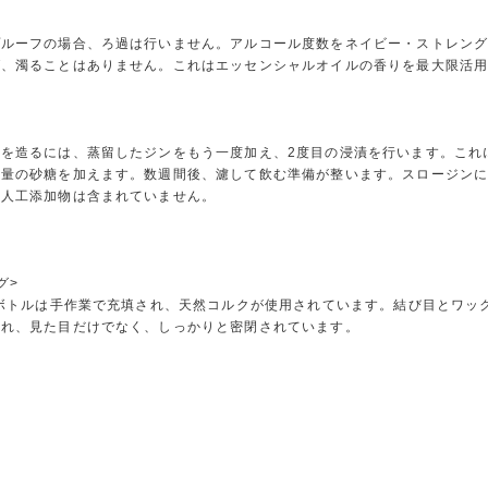
ルーフの場合、ろ過は行いません。アルコール度数をネイビー・ストレング
ば、濁ることはありません。これはエッセンシャルオイルの香りを最大限活
を造るには、蒸留したジンをもう一度加え、2度目の浸漬を行います。これ
少量の砂糖を加えます。数週間後、濾して飲む準備が整います。スロージン
、人工添加物は含まれていません。
グ>
各ボトルは手作業で充填され、天然コルクが使用されています。結び目とワッ
われ、見た目だけでなく、しっかりと密閉されています。