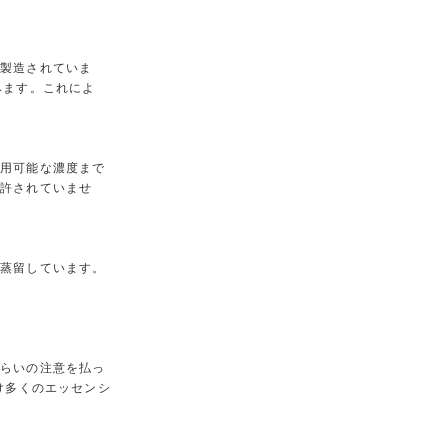
、製造されていま
みます。これによ
飲用可能な濃度まで
は許されていませ
に蒸留しています。
くらいの注意を払っ
け多くのエッセンシ