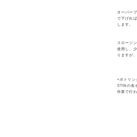
オーバープ
で下げれ
します。
スロージン
使用し、
りますが
<ボトリン
STINの
作業で行