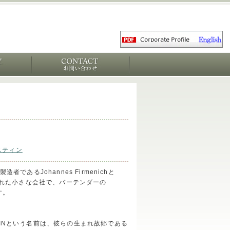
スティン
であるJohannes Firmenichと
て創設された小さな会社で、バーテンダーの
す。
INという名前は、彼らの生まれ故郷である