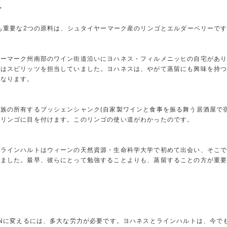
>
最も重要な2つの原料は、シュタイヤーマーク産のリンゴとエルダーベリーで
ヤーマーク州南部のワイン街道沿いにヨハネス・フィルメニッヒの自宅があ
父はスピリッツを担当していました。ヨハネスは、やがて蒸留にも興味を持
になります。
族の所有するブッシェンシャンク(自家製ワインと食事を振る舞う居酒屋で宿
つリンゴに目を付けます。このリンゴの使い道がわかったのです。
ラインハルトはウィーンの天然資源・生命科学大学で初めて出会い、そこでS
きました。最早、彼らにとって勉強することよりも、蒸留することの方が重
INに変えるには、多大な労力が必要です。ヨハネスとラインハルトは、今で