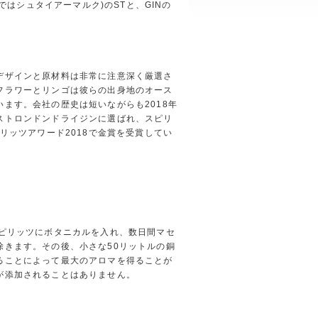
語ではシュタイアーマルク)のSTと、GINの
デザインと原材料は非常に注意深く厳選さ
フラワーとリンゴは彼らの出身地のオース
ます。会社の歴史は短いながらも2018年
ストロンドンドライジンに選ばれ、スピリ
ピリッツアワード2018で金賞を受賞してい
スピリッツにボタニカルを入れ、数日間マセ
除きます。その後、小さな50リットルの銅
ることによって最大のアロマを得ることが
が添加されることはありません。