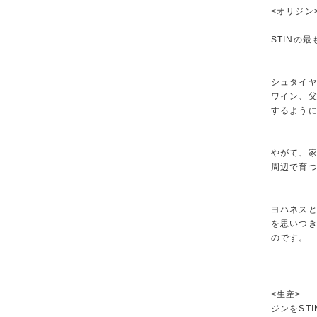
<オリジン
STINの
シュタイ
ワイン、
するよう
やがて、家
周辺で育
ヨハネスと
を思いつ
のです。
<生産>
ジンをST