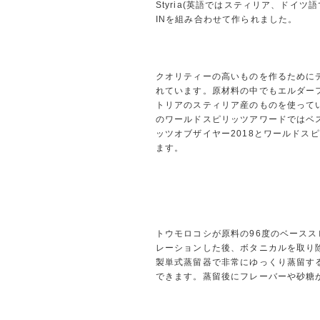
Styria(英語ではスティリア、ドイツ
INを組み合わせて作られました。
クオリティーの高いものを作るために
れています。原材料の中でもエルダー
トリアのスティリア産のものを使ってい
のワールドスピリッツアワードではベ
ッツオブザイヤー2018とワールドス
ます。
トウモロコシが原料の96度のベース
レーションした後、ボタニカルを取り
製単式蒸留器で非常にゆっくり蒸留す
できます。蒸留後にフレーバーや砂糖