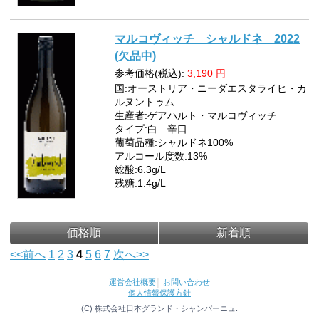
マルコヴィッチ シャルドネ 2022
(欠品中)
参考価格(税込):
3,190
円
国:オーストリア・ニーダエスタライヒ・カ
ルヌントゥム
生産者:ゲアハルト・マルコヴィッチ
タイプ:白 辛口
葡萄品種:シャルドネ100%
アルコール度数:13%
総酸:6.3g/L
残糖:1.4g/L
価格順
新着順
<<前へ
1
2
3
4
5
6
7
次へ>>
運営会社概要
│
お問い合わせ
個人情報保護方針
(C) 株式会社日本グランド・シャンパーニュ.