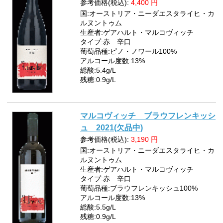
参考価格(税込):
4,400
円
国:オーストリア・ニーダエスタライヒ・カ
ルヌントゥム
生産者:ゲアハルト・マルコヴィッチ
タイプ:赤 辛口
葡萄品種:ピノ・ノワール100%
アルコール度数:13%
総酸:5.4g/L
残糖:0.9g/L
マルコヴィッチ ブラウフレンキッシ
ュ 2021(欠品中)
参考価格(税込):
3,190
円
国:オーストリア・ニーダエスタライヒ・カ
ルヌントゥム
生産者:ゲアハルト・マルコヴィッチ
タイプ:赤 辛口
葡萄品種:ブラウフレンキッシュ100%
アルコール度数:13%
総酸:5.5g/L
残糖:0.9g/L