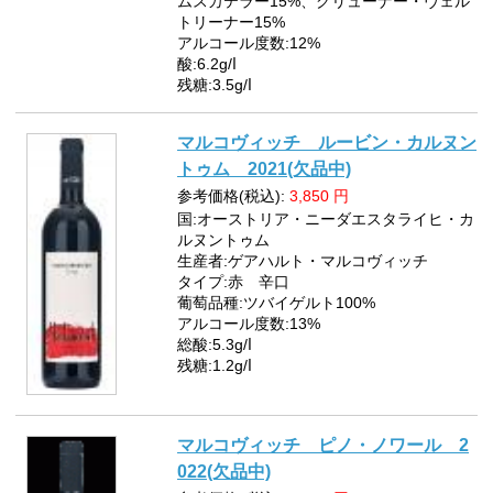
ムスカテラー15%、グリューナー・ヴェル
トリーナー15%
アルコール度数:12%
酸:6.2g/ⅼ
残糖:3.5g/ⅼ
マルコヴィッチ ルービン・カルヌン
トゥム 2021(欠品中)
参考価格(税込):
3,850
円
国:オーストリア・ニーダエスタライヒ・カ
ルヌントゥム
生産者:ゲアハルト・マルコヴィッチ
タイプ:赤 辛口
葡萄品種:ツバイゲルト100%
アルコール度数:13%
総酸:5.3g/ⅼ
残糖:1.2g/ⅼ
マルコヴィッチ ピノ・ノワール 2
022(欠品中)